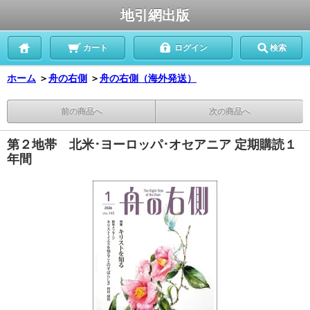
地引網出版
カート
ログイン
検索
ホーム
＞
舟の右側
＞
舟の右側（海外発送）
前の商品へ
次の商品へ
第２地帯 北米･ヨーロッパ･オセアニア 定期購読１
年間