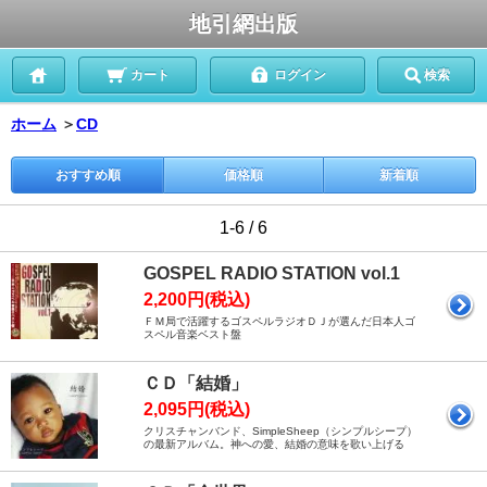
地引網出版
カート
ログイン
検索
ホーム
＞
CD
おすすめ順
価格順
新着順
1-6 / 6
GOSPEL RADIO STATION vol.1
2,200円(税込)
ＦＭ局で活躍するゴスペルラジオＤＪが選んだ日本人ゴ
スペル音楽ベスト盤
ＣＤ「結婚」
2,095円(税込)
クリスチャンバンド、SimpleSheep（シンプルシープ）
の最新アルバム。神への愛、結婚の意味を歌い上げる