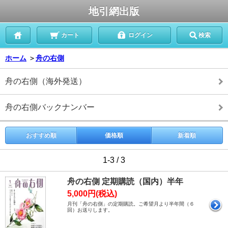
地引網出版
カート
ログイン
検索
ホーム
＞
舟の右側
舟の右側（海外発送）
舟の右側バックナンバー
おすすめ順
価格順
新着順
1-3 / 3
舟の右側 定期購読（国内）半年
5,000円(税込)
月刊「舟の右側」の定期購読。ご希望月より半年間（６
回）お送りします。